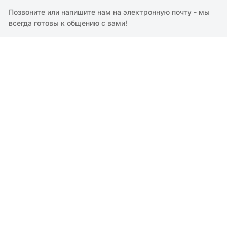
Позвоните или напишите нам на электронную почту - мы
всегда готовы к общению с вами!
Звоните по номеру:
+7 (988) 242-29-08
MAX
WeChat
Telegram
+7 (988) 248-33-40
Мы находимся по адресу:
г. Ялта, Набережная им. Ленина 13
Все материалы, находящиеся на сайте, охраняются в